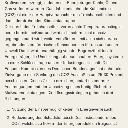
Kraftwerken erzeugt, in denen die Energieträger Kohle, Öl und
Gas verfeuert werden. Das dabei entstehende Kohlendioxid
(CO2) ist einer der Hauptverursacher des Treibhauseffektes und
damit der drohenden Klimakatastrophe.
Der durch den Treibhauseffekt verursachte Temperaturanstieg ist
heute bereits meßbar und wird sich, sofern nicht massiv
gegengesteuert wird, weiter verstärken – mit allen sich daraus
ergebenden zerstörerischen Konsequenzen für uns und unsere
Umwelt.Damit wird, unabhängig von der Begrenztheit fossiler
Energieträger, die Umstellung auf neue, saubere Energiesysteme
zu einer Schlüsselfrage unserer Industriegesellschaft. Die
Enquete-Kommission des Deutschen Bundestages hat daher als
Zielvorgabe eine Senkung des CO2-Ausstoßes um 25-30 Prozent
beschlossen. Dieses Ziel zu erreichen, bedarf es enormer
Anstrengungen und der Umsetzung eines breitgefächerten
Maßnahmenkataloges. Die Lösungsstrategien gehen in drei
Richtungen:
Nutzung der Einsparmöglichkeiten im Energieverbrauch;
Reduzierung des Schadstoffausstoßes, insbesondere des
CO2, welches zu 80% in der Energieproduktion freigesetzt