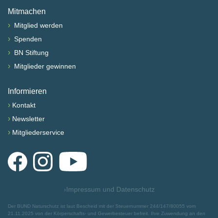
Mitmachen
›
Mitglied werden
›
Spenden
›
BN Stiftung
›
Mitglieder gewinnen
Informieren
›
Kontakt
›
Newsletter
›
Mitgliederservice
Facebook
Instagram
YouTube
›
Impressum und Datenschutz
Der BUND Naturschutz ist laut Bescheid mit der Steuernummer 244/147/80055 vom
21.11.2025 von der Körperschafts- und Gewerbesteuer befreit. Ihre Zuwendung an den