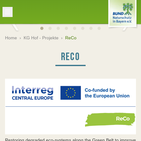
Home
›
KG Hof - Projekte
›
ReCo
RECO
Restoring degraded eco-systems along the Green Belt to improve