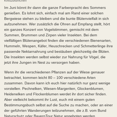
Kreuzblümchen
Im Juni könnt ihr dann die ganze Farbenpracht des Sommers
genießen. Es lohnt sich, einfach mal am Rand einer solchen
Bergwiese stehen zu bleiben und die bunte Blütenvielfalt in sich
aufzunehmen. Wer zusätzlich die Ohren auf Empfang stellt, hört
ein ganzes Konzert von Vogelstimmen, gemischt mit dem
Summen, Brummen und Zirpen vieler Insekten. Bei dem
vielfältigen Blütenangebot finden die verschiedenen Bienenarten,
Hummeln, Wespen, Käfer, Heuschrecken und Schmetterlinge ihre
passende Nektarnahrung und bestäuben gleichzeitig die Blüten.
Die Insekten werden selbst wieder zur Nahrung für Vögel, die
jetzt ihre Jungen im Nest zu versorgen haben.
Wenn ihr die verschiedenen Pflanzen auf der Wiese genauer
betrachtet, kommen leicht 80 – 100 verschiedene Arten
zusammen. Davon kann ich euch hier natürlich nur ganz wenige
vorstellen. Pechnelken, Wiesen-Margeriten, Glockenblumen,
Heidenelken und Flockenblumen werdet ihr dort sicher finden.
Aber vielleicht bekommt ihr Lust, euch mit einem guten
Bestimmungsbuch selbst auf die Suche zu machen, oder an einer
der geführten Wanderungen teilzunehmen, die z.B. vom Bund
Naturschutz oder BayernTour Natur angeboten werden.